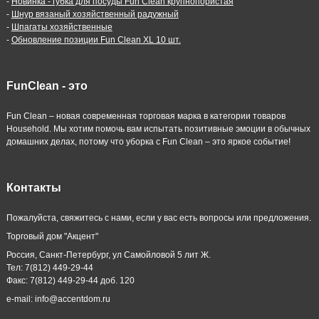
-
Новинка - губка для посуды Fun Clean крупнопористая
-
Шнур вязаный хозяйственный радужный
-
Шпагаты хозяйственные
-
Обновление позиции Fun Clean XL 10 шт.
FunClean - это
Fun Clean – новая современная торговая марка в категории товаров
Household. Мы хотим помочь вам испытать позитивные эмоции в обычных
домашних делах, потому что уборка с Fun Clean – это яркое событие!
Контакты
Пожалуйста, свяжитесь с нами, если у вас есть вопросы или предложения.
Торговый дом "Акцент"
Россия, Санкт-Петербург, ул Самойловой 5 лит Ж.
Тел: 7(812) 449-29-44
Факс: 7(812) 449-29-44 доб. 120
e-mail: info@accentdom.ru