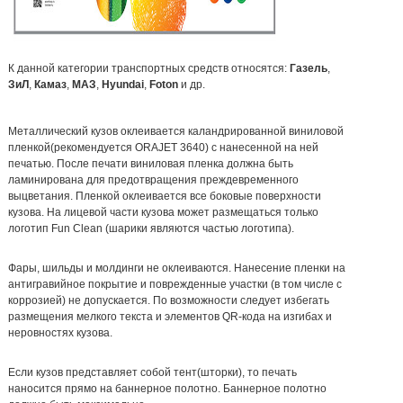
К данной категории транспортных средств относятся:
Газель
,
ЗиЛ
,
Камаз
,
МАЗ
,
Hyundai
,
Foton
и др.
Металлический кузов оклеивается каландрированной виниловой
пленкой(рекомендуется ORAJET 3640) с нанесенной на ней
печатью. После печати виниловая пленка должна быть
ламинирована для предотвращения преждевременного
выцветания. Пленкой оклеивается все боковые поверхности
кузова. На лицевой части кузова может размещаться только
логотип Fun Clean (шарики являются частью логотипа).
Фары, шильды и молдинги не оклеиваются. Нанесение пленки на
антигравийное покрытие и поврежденные участки (в том числе с
коррозией) не допускается. По возможности следует избегать
размещения мелкого текста и элементов QR-кода на изгибах и
неровностях кузова.
Если кузов представляет собой тент(шторки), то печать
наносится прямо на баннерное полотно. Баннерное полотно