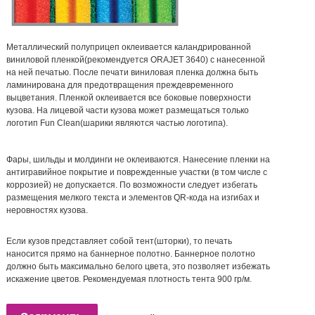
Металлический полуприцеп оклеивается каландрированной
виниловой пленкой(рекомендуется ORAJET 3640) с нанесенной
на ней печатью. После печати виниловая пленка должна быть
ламинирована для предотвращения преждевременного
выцветания. Пленкой оклеивается все боковые поверхности
кузова. На лицевой части кузова может размещаться только
логотип Fun Clean(шарики являются частью логотипа).
Фары, шильды и молдинги не оклеиваются. Нанесение пленки на
антигравийное покрытие и поврежденные участки (в том числе с
коррозией) не допускается. По возможности следует избегать
размещения мелкого текста и элементов QR-кода на изгибах и
неровностях кузова.
Если кузов представляет собой тент(шторки), то печать
наносится прямо на баннерное полотно. Баннерное полотно
должно быть максимально белого цвета, это позволяет избежать
искажение цветов. Рекомендуемая плотность тента 900 гр/м.