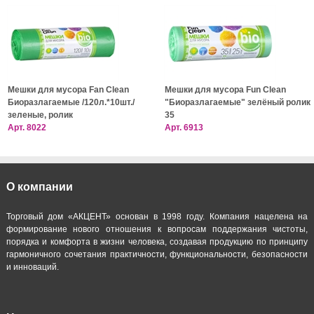
Мешки для мусора Fan Clean
Мешки для мусора Fun Clean
Биоразлагаемые /120л.*10шт./
"Биоразлагаемые" зелёный ролик
зеленые, ролик
35
Арт.
8022
Арт.
6913
О компании
Торговый дом «АКЦЕНТ» основан в 1998 году. Компания нацелена на
формирование нового отношения к вопросам поддержания чистоты,
порядка и комфорта в жизни человека, создавая продукцию по принципу
гармоничного сочетания практичности, функциональности, безопасности
и инноваций.