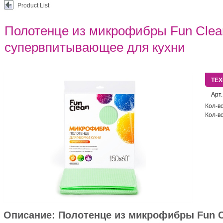
Product List
Полотенце из микрофибры Fun Clea
супервпитывающее для кухни
ТЕ
Арт.
Кол-во
Кол-во
Описание:
Полотенце из микрофибры Fun C