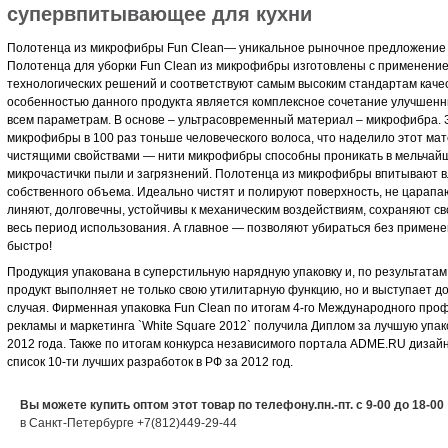
супервпитывающее для кухни
Полотенца из микрофибры Fun Clean— уникальное рыночное предложение о
Полотенца для уборки Fun Clean из микрофибры изготовлены с применени
технологических решений и соответствуют самым высоким стандартам каче
особенностью данного продукта является комплексное сочетание улучшенн
всем параметрам. В основе – ультрасовременный материал – микрофибра. 
микрофибры в 100 раз тоньше человеческого волоса, что наделило этот ма
чистящими свойствами — нити микрофибры способны проникать в мельчайш
микрочастички пыли и загрязнений. Полотенца из микрофибры впитывают в
собственного объема. Идеально чистят и полируют поверхность, не царапаю
линяют, долговечны, устойчивы к механическим воздействиям, сохраняют с
весь период использования. А главное — позволяют убираться без примене
быстро!
Продукция упакована в суперстильную нарядную упаковку и, по результатам
продукт выполняет не только свою утилитарную функцию, но и выступает 
случая. Фирменная упаковка Fun Clean по итогам 4-го Международного пр
рекламы и маркетинга `White Square 2012` получила Диплом за лучшую уп
2012 года. Также по итогам конкурса независимого портала ADME.RU дизайн
список 10-ти лучших разработок в РФ за 2012 год.
Вы можете купить оптом этот товар по телефону.пн.-пт. с 9-00 до 18-00
в Санкт-Петербурге +7(812)449-29-44