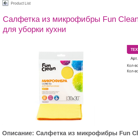
Product List
Салфетка из микрофибры Fun Clean
для уборки кухни
ТЕ
Арт.
Кол-во
Кол-во
Описание:
Салфетка из микрофибры Fun Cl