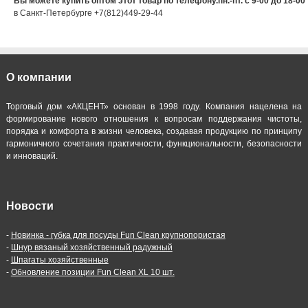
Вы можете купить оптом этот товар по телефону.пн.-пт. с 9-00 до 18-00
в Санкт-Петербурге +7(812)449-29-44
О компании
Торговый дом «АКЦЕНТ» основан в 1998 году. Компания нацелена на
формирование нового отношения к вопросам поддержания чистоты,
порядка и комфорта в жизни человека, создавая продукцию по принципу
гармоничного сочетания практичности, функциональности, безопасности
и инноваций.
Новости
-
Новинка - губка для посуды Fun Clean крупнопористая
-
Шнур вязаный хозяйственный радужный
-
Шпагаты хозяйственные
-
Обновление позиции Fun Clean XL 10 шт.