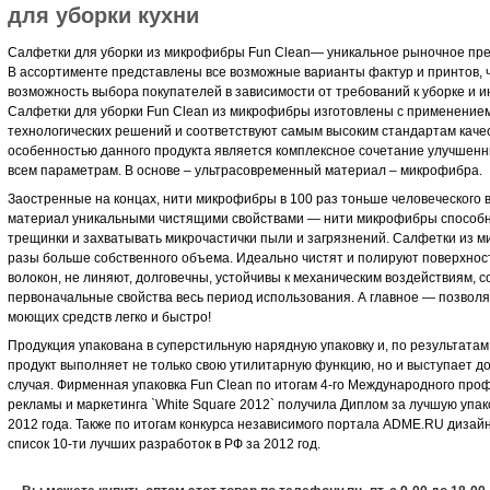
для уборки кухни
Салфетки для уборки из микрофибры Fun Clean— уникальное рыночное пре
В ассортименте представлены все возможные варианты фактур и принтов, 
возможность выбора покупателей в зависимости от требований к уборке и 
Салфетки для уборки Fun Clean из микрофибры изготовлены с применение
технологических решений и соответствуют самым высоким стандартам каче
особенностью данного продукта является комплексное сочетание улучшенн
всем параметрам. В основе – ультрасовременный материал – микрофибра.
Заостренные на концах, нити микрофибры в 100 раз тоньше человеческого в
материал уникальными чистящими свойствами — нити микрофибры способн
трещинки и захватывать микрочастички пыли и загрязнений. Салфетки из м
разы больше собственного объема. Идеально чистят и полируют поверхност
волокон, не линяют, долговечны, устойчивы к механическим воздействиям, 
первоначальные свойства весь период использования. А главное — позвол
моющих средств легко и быстро!
Продукция упакована в суперстильную нарядную упаковку и, по результатам
продукт выполняет не только свою утилитарную функцию, но и выступает 
случая. Фирменная упаковка Fun Clean по итогам 4-го Международного пр
рекламы и маркетинга `White Square 2012` получила Диплом за лучшую уп
2012 года. Также по итогам конкурса независимого портала ADME.RU дизайн
список 10-ти лучших разработок в РФ за 2012 год.