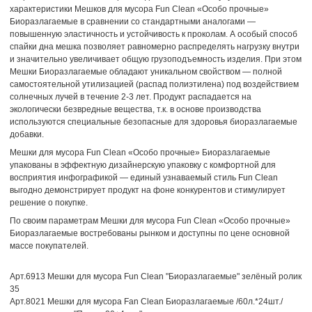
характеристики Мешков для мусора Fun Clean «Особо прочные»
Биоразлагаемые в сравнении со стандартными аналогами —
повышенную эластичность и устойчивость к проколам. А особый способ
спайки дна мешка позволяет равномерно распределять нагрузку внутри
и значительно увеличивает общую грузоподъемность изделия. При этом
Мешки Биоразлагаемые обладают уникальном свойством — полной
самостоятельной утилизацией (распад полиэтилена) под воздействием
солнечных лучей в течение 2-3 лет. Продукт распадается на
экологически безвредные вещества, т.к. в основе производства
используются специальные безопасные для здоровья биоразлагаемые
добавки.
Мешки для мусора Fun Clean «Особо прочные» Биоразлагаемые
упакованы в эффектную дизайнерскую упаковку с комфортной для
восприятия инфографикой — единый узнаваемый стиль Fun Clean
выгодно демонстрирует продукт на фоне конкурентов и стимулирует
решение о покупке.
По своим параметрам Мешки для мусора Fun Clean «Особо прочные»
Биоразлагаемые востребованы рынком и доступны по цене основной
массе покупателей.
Арт.6913 Мешки для мусора Fun Clean "Биоразлагаемые" зелёный ролик
35
Арт.8021 Мешки для мусора Fan Clean Биоразлагаемые /60л.*24шт./