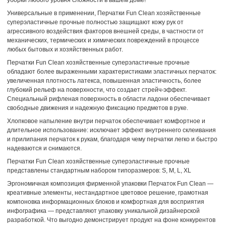
уборки любого уровня сложности в вашем доме!
Универсальные в применении, Перчатки Fun Clean хозяйственные
суперэластичные прочные полностью защищают кожу рук от
агрессивного воздействия факторов внешней среды, в частности от
механических, термических и химических повреждений в процессе
любых бытовых и хозяйственных работ.
Перчатки Fun Clean хозяйственные суперэластичные прочные
обладают более выраженными характеристиками эластичных перчаток:
увеличенная плотность латекса, повышенная эластичность, более
глубокий рельеф на поверхности, что создает стрейч-эффект.
Специальный рифленая поверхность в области ладони обеспечивает
свободные движения и надежную фиксацию предметов в руке.
Хлопковое напыление внутри перчаток обеспечивает комфортное и
длительное использование: исключает эффект внутреннего склеивания
и прилипания перчаток к рукам, благодаря чему перчатки легко и быстро
надеваются и снимаются.
Перчатки Fun Clean хозяйственные суперэластичные прочные
представлены стандартным набором типоразмеров: S, M, L, XL
Эргономичная композиция фирменной упаковки Перчаток Fun Clean —
креативные элементы, нестандартное цветовое решение, грамотная
компоновка информационных блоков и комфортная для восприятия
инфографика — представляют упаковку уникальной дизайнерской
разработкой. Что выгодно демонстрирует продукт на фоне конкурентов