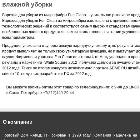
влажной уборки
Варежка для уборки из микрофибры Fun Clean— уникальное рыночное пред
Варежка для уборки Fun Clean из микрофибры изготовлена с применением
технологических решений и соответствуют самым высоким стандартам каче
особенностью данного продукта является комплексное сочетание улучшенн
всем параметрам.
Продукция упакована в суперстильную нарядную упаковку и, по результатам
продукт выполняет не только свою утилитарную функцию, но и выступает 
случая. Фирменная упаковка Fun Clean по итогам 4-го Международного пр
рекламы и маркетинга `White Square 2012` получила Диплом за лучшую уп
2012 года. Также по итогам конкурса независимого портала ADME.RU дизайн
список 10-ти лучших разработок в РФ за 2012 год.
Вы можете купить оптом этот товар по телефону.пн.-пт. с 9-00 до 18-00
в Санкт-Петербурге +7(812)449-29-44
О компании
Торговый дом «АКЦЕНТ» основан в 1998 году. Компания нацелена на