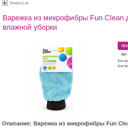
Product List
Варежка из микрофибры Fun Clean д
влажной уборки
ТЕ
Арт.
Кол-во
Кол-во
Описание:
Варежка из микрофибры Fun Cle