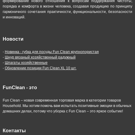
формирование нового отношения к вопросам поддержания чистоты,
порядка и комфорта в жизни человека, создавая продукцию по принципу
гармоничного сочетания практичности, функциональности, безопасности
и инноваций.
Новости
-
Новинка - губка для посуды Fun Clean крупнопористая
-
Шнур вязаный хозяйственный радужный
-
Шпагаты хозяйственные
-
Обновление позиции Fun Clean XL 10 шт.
FunClean - это
Fun Clean – новая современная торговая марка в категории товаров
Household. Мы хотим помочь вам испытать позитивные эмоции в обычных
домашних делах, потому что уборка с Fun Clean – это яркое событие!
Контакты