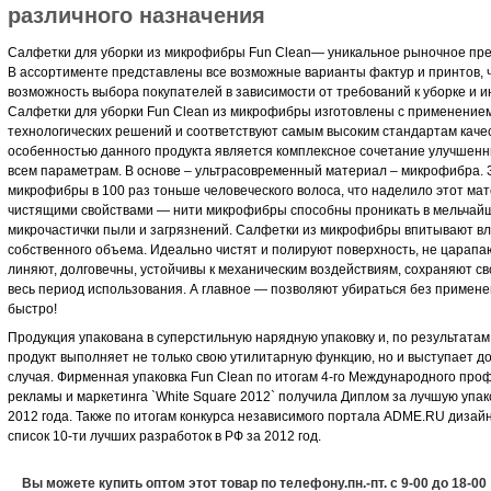
различного назначения
Салфетки для уборки из микрофибры Fun Clean— уникальное рыночное пре
В ассортименте представлены все возможные варианты фактур и принтов, 
возможность выбора покупателей в зависимости от требований к уборке и 
Салфетки для уборки Fun Clean из микрофибры изготовлены с применение
технологических решений и соответствуют самым высоким стандартам каче
особенностью данного продукта является комплексное сочетание улучшенн
всем параметрам. В основе – ультрасовременный материал – микрофибра. 
микрофибры в 100 раз тоньше человеческого волоса, что наделило этот ма
чистящими свойствами — нити микрофибры способны проникать в мельчайш
микрочастички пыли и загрязнений. Салфетки из микрофибры впитывают вл
собственного объема. Идеально чистят и полируют поверхность, не царапаю
линяют, долговечны, устойчивы к механическим воздействиям, сохраняют с
весь период использования. А главное — позволяют убираться без примене
быстро!
Продукция упакована в суперстильную нарядную упаковку и, по результатам
продукт выполняет не только свою утилитарную функцию, но и выступает 
случая. Фирменная упаковка Fun Clean по итогам 4-го Международного пр
рекламы и маркетинга `White Square 2012` получила Диплом за лучшую уп
2012 года. Также по итогам конкурса независимого портала ADME.RU дизайн
список 10-ти лучших разработок в РФ за 2012 год.
Вы можете купить оптом этот товар по телефону.пн.-пт. с 9-00 до 18-00