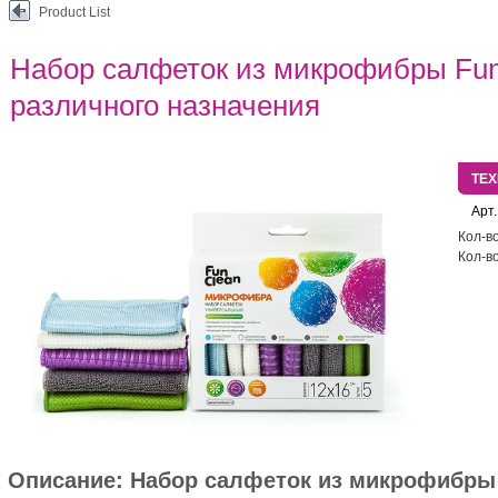
Product List
Набор салфеток из микрофибры Fun
различного назначения
ТЕ
Арт.
Кол-во
Кол-во
Описание:
Набор салфеток из микрофибры 