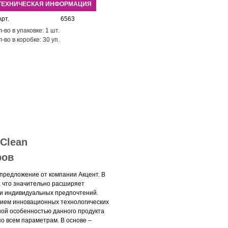
ТЕХНИЧЕСКАЯ ИНФОРМАЦИЯ
Арт.
6563
л-во в упаковке: 1 шт.
л-во в коробке: 30 уп.
Clean
ров
предложение от компании Акцент. В
, что значительно расширяет
 и индивидуальных предпочтений.
нием инновационных технологических
ной особенностью данного продукта
о всем параметрам. В основе –