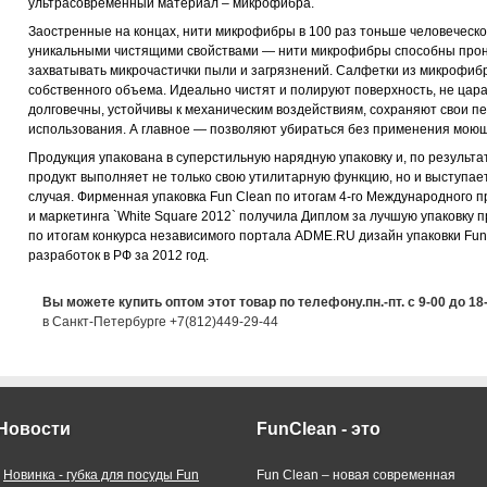
ультрасовременный материал – микрофибра.
Заостренные на концах, нити микрофибры в 100 раз тоньше человеческо
уникальными чистящими свойствами — нити микрофибры способны прон
захватывать микрочастички пыли и загрязнений. Салфетки из микрофиб
собственного объема. Идеально чистят и полируют поверхность, не цара
долговечны, устойчивы к механическим воздействиям, сохраняют свои п
использования. А главное — позволяют убираться без применения моющи
Продукция упакована в суперстильную нарядную упаковку и, по результа
продукт выполняет не только свою утилитарную функцию, но и выступа
случая. Фирменная упаковка Fun Clean по итогам 4-го Международного
и маркетинга `White Square 2012` получила Диплом за лучшую упаковку
по итогам конкурса независимого портала ADME.RU дизайн упаковки Fun
разработок в РФ за 2012 год.
Вы можете купить оптом этот товар по телефону.пн.-пт. с 9-00 до 18
в Санкт-Петербурге +7(812)449-29-44
Новости
FunClean - это
-
Новинка - губка для посуды Fun
Fun Clean – новая современная