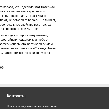
го волоса, что наделило этот материал
икать в мельчайшие трещинки и
ры впитывают влагу в разы больше
пают, не оставляют волокон, не линяют,
ервоначальные свойства весь период
х средств легко и быстро!
там продаж и опроса покупателей,
ет достойным подарком для любого
 профессионального фестиваля рекламы
 промышленных товаров 2012 года. Также
 Clean вошел в список 10-ти лучших
-00
Контакты
Пожалуйста, свяжитесь с нами, если