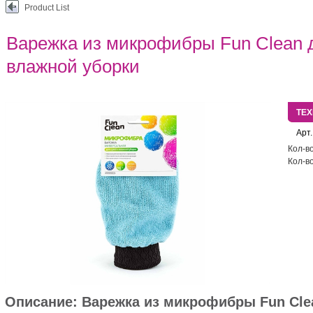
Product List
Варежка из микрофибры Fun Clean д
влажной уборки
ТЕ
Арт.
Кол-во
Кол-во
Описание:
Варежка из микрофибры Fun Cle