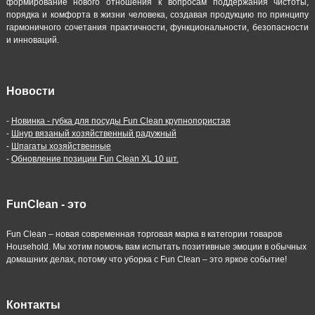
формирование нового отношения к вопросам поддержания чистоты,
порядка и комфорта в жизни человека, создавая продукцию по принципу
гармоничного сочетания практичности, функциональности, безопасности
и инноваций.
Новости
-
Новинка - губка для посуды Fun Clean крупнопористая
-
Шнур вязаный хозяйственный радужный
-
Шпагаты хозяйственные
-
Обновление позиции Fun Clean XL 10 шт.
FunClean - это
Fun Clean – новая современная торговая марка в категории товаров
Household. Мы хотим помочь вам испытать позитивные эмоции в обычных
домашних делах, потому что уборка с Fun Clean – это яркое событие!
Контакты