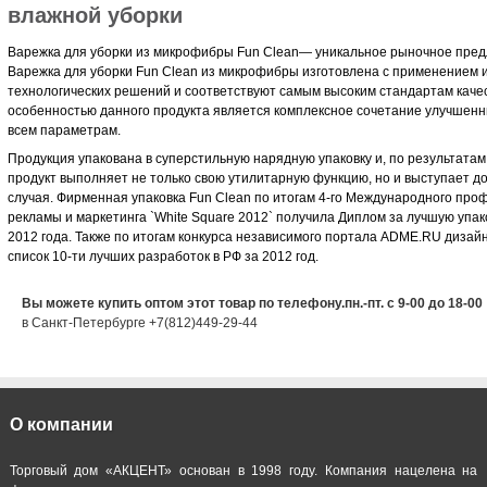
влажной уборки
Варежка для уборки из микрофибры Fun Clean— уникальное рыночное пред
Варежка для уборки Fun Clean из микрофибры изготовлена с применением
технологических решений и соответствуют самым высоким стандартам каче
особенностью данного продукта является комплексное сочетание улучшенн
всем параметрам.
Продукция упакована в суперстильную нарядную упаковку и, по результатам
продукт выполняет не только свою утилитарную функцию, но и выступает 
случая. Фирменная упаковка Fun Clean по итогам 4-го Международного пр
рекламы и маркетинга `White Square 2012` получила Диплом за лучшую уп
2012 года. Также по итогам конкурса независимого портала ADME.RU дизайн
список 10-ти лучших разработок в РФ за 2012 год.
Вы можете купить оптом этот товар по телефону.пн.-пт. с 9-00 до 18-00
в Санкт-Петербурге +7(812)449-29-44
О компании
Торговый дом «АКЦЕНТ» основан в 1998 году. Компания нацелена на