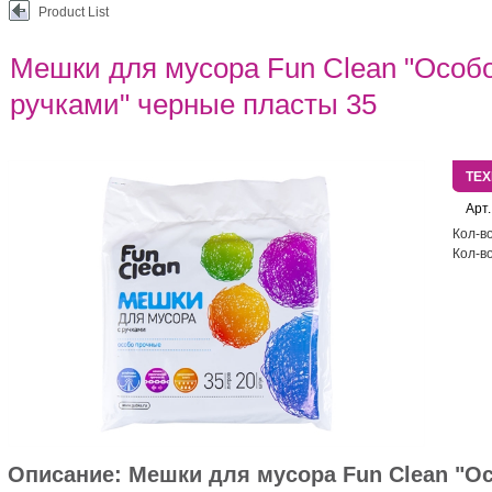
Product List
Мешки для мусора Fun Clean "Особ
ручками" черные пласты 35
ТЕ
Арт.
Кол-во
Кол-во
Описание:
Мешки для мусора Fun Clean "О