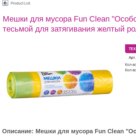
Product List
Мешки для мусора Fun Clean "Особо
тесьмой для затягивания желтый ро
ТЕ
Арт.
Кол-во
Кол-во
Описание:
Мешки для мусора Fun Clean "О