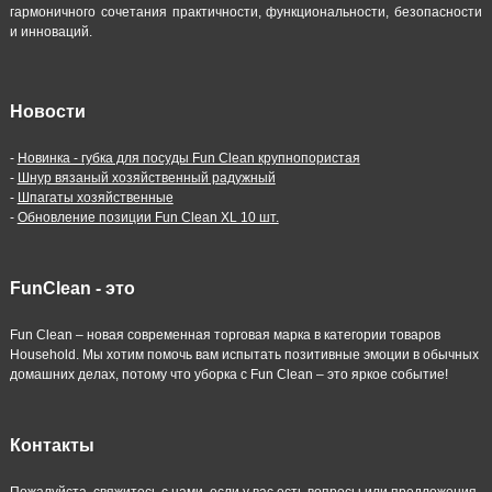
гармоничного сочетания практичности, функциональности, безопасности
и инноваций.
Новости
-
Новинка - губка для посуды Fun Clean крупнопористая
-
Шнур вязаный хозяйственный радужный
-
Шпагаты хозяйственные
-
Обновление позиции Fun Clean XL 10 шт.
FunClean - это
Fun Clean – новая современная торговая марка в категории товаров
Household. Мы хотим помочь вам испытать позитивные эмоции в обычных
домашних делах, потому что уборка с Fun Clean – это яркое событие!
Контакты
Пожалуйста, свяжитесь с нами, если у вас есть вопросы или предложения.