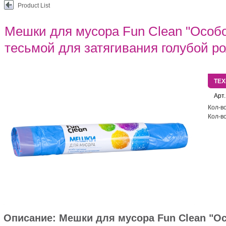
Product List
Мешки для мусора Fun Clean "Особо
тесьмой для затягивания голубой ро
ТЕ
Арт.
Кол-во
Кол-во
Описание:
Мешки для мусора Fun Clean "О