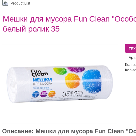
Product List
Мешки для мусора Fun Clean "Особ
белый ролик 35
ТЕ
Арт.
Кол-во
Кол-во
Описание:
Мешки для мусора Fun Clean "О