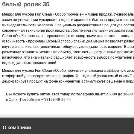
белый ролик 35
Мешки для мусора Fun Clean «Особо прочные» – лидер продаж. Универсал
задач по утилизации мусорных отходов и хранению бытовых предметов в 
жизнедеятельности человека. Специально разработанная рецептура состав
современная технология производства обеспечили улучшенные характерис
Clean «Особо прочные» в сравнении со стандартными аналогами — повыше
устойчивость к проколам. Особый способ спайки дна мешка позволяет равн
внутри и значительно увеличивает общую грузоподъемность изделия. В ас
различные варианты мешков по объему, плотности, цвету, а также аромати
назначения, что значительно расширяет возможность выбора покупателей в
индивидуальных предпочтений.
Мешки для мусора Fun Clean «Особо прочные» упакованы в эффектную диза
комфортной для восприятия инфографикой — единый узнаваемый стиль Fu
демонстрирует продукт на фоне конкурентов и стимулирует решение о поку
Вы можете купить оптом этот товар по телефону.пн.-пт. с 9-00 до 18-00
в Санкт-Петербурге +7(812)449-29-44
О компании